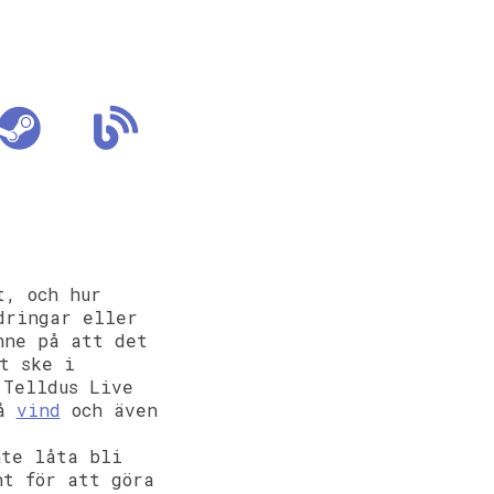
t, och hur
dringar eller
nne på att det
t ske i
 Telldus Live
på
vind
och även
nte låta bli
nt för att göra