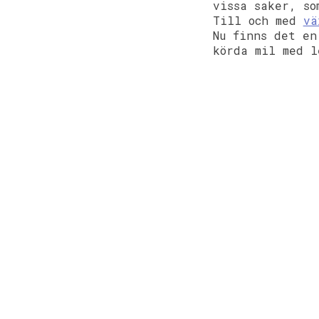
vissa saker, so
Till och med
vä
Nu finns det e
körda mil med l