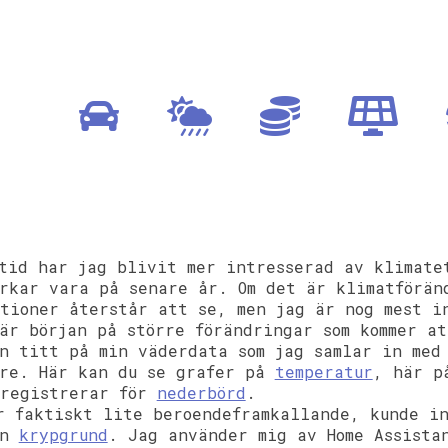
tid har jag blivit mer intresserad av klimate
rkar vara på senare år. Om det är klimatförän
tioner återstår att se, men jag är nog mest i
är början på större förändringar som kommer at
n titt på min väderdata som jag samlar in med
are. Här kan du se grafer på
temperatur
, här 
 registrerar för
nederbörd
.
r faktiskt lite beroendeframkallande, kunde i
in
krypgrund
. Jag använder mig av Home Assista