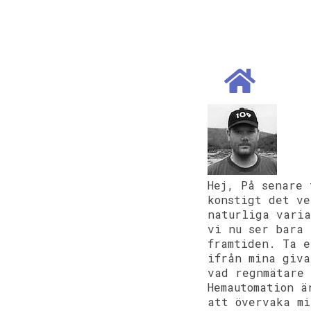
Hej, På senare 
konstigt det ve
naturliga varia
vi nu ser bara 
framtiden. Ta e
ifrån mina giv
vad regnmätare
Hemautomation ä
att övervaka m